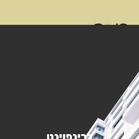
גרינפוינט