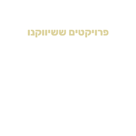
בשיווק
פרויקטים ששיווקנו
פלורידה פליפס