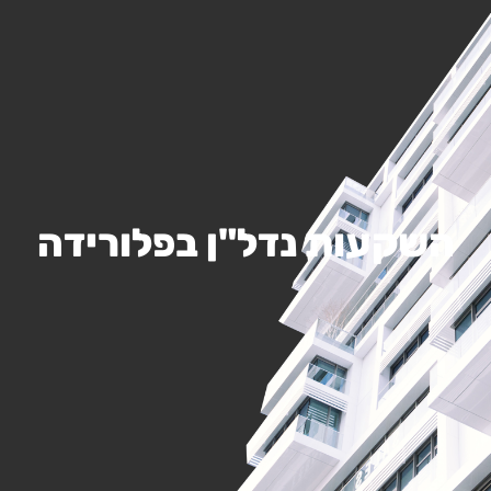
השקעות נדל"ן בפלורידה