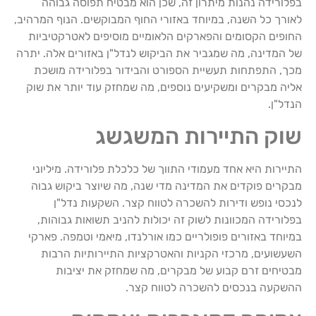
בפלורידה נהנות מיתרון זה, שכן הוא מבטיח תפוסה גבוהה
לאורך כל השנה, במיוחד באזורי החוף המבוקשים. הנוף המרהיב,
החופים הקסומים והפארקים הלאומיים מוסיפים לאטרקטיביות
של המדינה, מה שמגביר את הביקוש לנדל"ן באזורים אלה. יתרה
מכך, התפתחות תעשיית הספורט והבידור בפלורידה מושכת
אליה מבקרים ומשקיעים נוספים, מה שמחזק עוד יותר את שוק
הנדל"ן.
שוק התיירות המשגשג
התיירות היא אחד מעמודי התווך של כלכלת פלורידה. מיליוני
מבקרים פוקדים את המדינה מדי שנה, מה שיוצר ביקוש גבוה
לנכסי נופש ודירות להשכרה לטווח קצר. השקעות נדל"ן
בפלורידה המכוונות לשוק זה יכולות להניב תשואות גבוהות,
במיוחד באזורים פופולריים כמו אורלנדו, מיאמי וטמפה. פארקי
השעשועים, מרכזי הקניות והאטרקציות התיירותיות הרבות
מבטיחים זרם קבוע של מבקרים, מה שמחזק את יציבות
ההשקעה בנכסים להשכרה לטווח קצר.