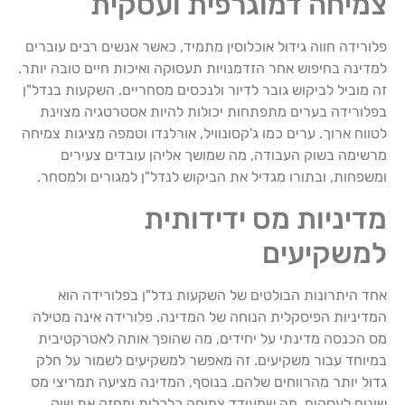
צמיחה דמוגרפית ועסקית
פלורידה חווה גידול אוכלוסין מתמיד, כאשר אנשים רבים עוברים
למדינה בחיפוש אחר הזדמנויות תעסוקה ואיכות חיים טובה יותר.
זה מוביל לביקוש גובר לדיור ולנכסים מסחריים. השקעות בנדל"ן
בפלורידה בערים מתפתחות יכולות להיות אסטרטגיה מצוינת
לטווח ארוך. ערים כמו ג'קסונוויל, אורלנדו וטמפה מציגות צמיחה
מרשימה בשוק העבודה, מה שמושך אליהן עובדים צעירים
ומשפחות, ובתורו מגדיל את הביקוש לנדל"ן למגורים ולמסחר.
מדיניות מס ידידותית
למשקיעים
אחד היתרונות הבולטים של השקעות נדל"ן בפלורידה הוא
המדיניות הפיסקלית הנוחה של המדינה. פלורידה אינה מטילה
מס הכנסה מדינתי על יחידים, מה שהופך אותה לאטרקטיבית
במיוחד עבור משקיעים. זה מאפשר למשקיעים לשמור על חלק
גדול יותר מהרווחים שלהם. בנוסף, המדינה מציעה תמריצי מס
שונים לעסקים, מה שמעודד צמיחה כלכלית ומחזק את שוק