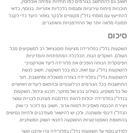
חשוב גם להתחשב בגורמים כמו תחזיות צמיחה אוכלוסין,
תוכניות פיתוח עירוניות ומגמות כלכליות אזוריות. בנוסף, כדאי
להתייעץ עם מומחי נדל"ן מקומיים ולבקר באזור היעד כדי לקבל
תמונה מלאה יותר של ההזדמנויות והאתגרים.
סיכום
השקעות נדל"ן בפלורידה מציעות פוטנציאל רב למשקיעים מכל
העולם. האקלים הנוח, הכלכלה המתפתחת והמדיניות
הפיסקלית הנוחה הופכים את פלורידה ליעד אטרקטיבי
להשקעות נדל"ן. עם זאת, כמו בכל השקעה, חשוב לגשת
להשקעות נדל"ן בפלורידה בצורה מושכלת ומחושבת, תוך
התחשבות בכל הגורמים הרלוונטיים ובהתאם ליעדים האישיים
של כל משקיע. בשילוב נכון של מחקר, תכנון וניהול, השקעות
בנדל"ן בפלורידה יכולות להוות הזדמנות מצוינת לבניית עושר
ויצירת הכנסה פאסיבית לטווח ארוך. חשוב גם לזכור כי שוק
הנדל"ן דינמי ומשתנה, ולכן יש להישאר מעודכנים ולהיות גמישים
בהתאמת האסטרטגיות ההשקעה לתנאי השוק המשתנים.
למידע נוסף על השקעות נדל"ן בפלורידה צרו איתנו קשר