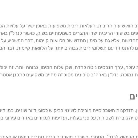
הוא שיעור הריבית. העלאות ריבית משפיעות באופן ישיר על עלויות ה
ופים בשיעורי הריבית יצרו אתגרים משמעותיים בשוק, כאשר לנדל"ן באר
חדשות, אלא גם על מימון מחדש של הלוואות קיימות, דבר המשפיע על 
 להתמודד עם תשלומי ריבית גבוהים יותר על הלוואות קיימות, דבר המ
לה, ערך הנכסים נוטה לרדת, שכן עלות המימון גבוהה יותר. זה יכול 
נמוכה. נדל"ן בארה"ב סיכונים מסוג זה מחייב משקיעים לתכנן אסטרטג
ים
הזדקנות האוכלוסייה מובילה לשינוי בביקוש לסוגי דיור שונים, כמו די
יה גוברת לשכירות על פני בעלות, ועדיפות למגורים באזורים עירוניים
ביקוש לנדל"ן מסחרי ומשרדי. משרדים רבים נותרים ריקים או מאוכל