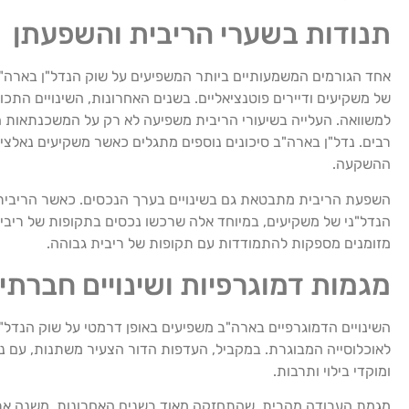
תנודות בשערי הריבית והשפעתן
אחד הגורמים המשמעותיים ביותר המשפיעים על שוק הנדל"ן בארה"ב 
של משקיעים ודיירים פוטנציאליים. בשנים האחרונות, השינויים התכ
למשוואה. העלייה בשיעורי הריבית משפיעה לא רק על המשכנתאות ה
רבים. נדל"ן בארה"ב סיכונים נוספים מתגלים כאשר משקיעים נאלצים
ההשקעה.
השפעת הריבית מתבטאת גם בשינויים בערך הנכסים. כאשר הריבית עו
הנדל"ני של משקיעים, במיוחד אלה שרכשו נכסים בתקופות של ריבית 
מזומנים מספקות להתמודדות עם תקופות של ריבית גבוהה.
מגמות דמוגרפיות ושינויים חברתי
השינויים הדמוגרפיים בארה"ב משפיעים באופן דרמטי על שוק הנדל"ן. 
לאוכלוסייה המבוגרת. במקביל, העדפות הדור הצעיר משתנות, עם נטי
ומוקדי בילוי ותרבות.
מגמת העבודה מהבית, שהתחזקה מאוד בשנים האחרונות, משנה את ה