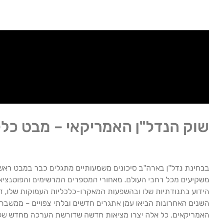
שוק הנדל"ן האמריקאי – מבט כלל
בבחינת נדל"ן בארה"ב סיכונים משמעותיים מתגלים כבר במבט ראשון.
משקיעים מכל רחבי העולם. מאחורי המספרים המרשימים והפוטנציא
הידוע בתנודתיות שלו ובהשפעות המאקרו-כלכליות העמוקות שלו, ד
השנים האחרונות הביאו עמן אתגרים חדשים ובלתי צפויים – ממשבר 
האמריקאים. כל אלה יצרו מציאות חדשה שדורשת הערכה מחדש של