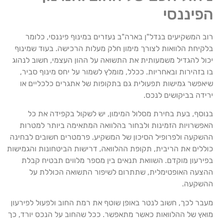
הפיננסי
רוב המשקיעים בנדל"ן בארה"ב נעזרים במינוף פיננסי, כלומר
בלקיחת הלוואות לצורך מימון חלק מעלות הרכישה. בעוד שמינוף
יכול להגדיל משמעותית את התשואה על ההון העצמי, חשוב לנהוג
בו בזהירות ובאחריות. ככלל, מומלץ לשמור על יחס מינוף סביר,
שיאפשר גמישות תפעולית גם בתקופות של אתגרים כלכליים או
ירידה בביקושים לנכס.
בנוסף, בעת בחירת מסלול המימון, יש לשקול בקפידה את כל
האפשרויות הזמינות ולבחור בהלוואה המתאימה ביותר למטרות
ההשקעה ולפרופיל הסיכון של המשקיע. פרמטרים חשובים לבחינה
כוללים את הריבית, תקופת ההלוואה, דרישות הביטחונות והגמישות
בפירעון מוקדם. השוואת תנאים בין מספר מלווים תבטיח קבלת
ההצעה האופטימלית, שתתרום לשיפור התשואה הכוללת על
ההשקעה.
מעבר לכך, חשוב לנטר באופן שוטף את רמת החוב ולפעול לפירעון
מואץ של ההלוואות כאשר מתאפשר. ככל שהחוב על הנכס יורד, כך