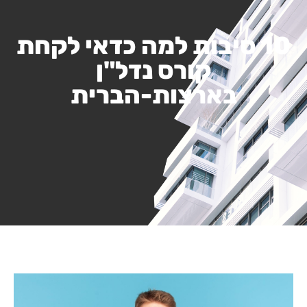
10 סיבות למה כדאי לקחת
קורס נדל"ן
בארצות-הברית