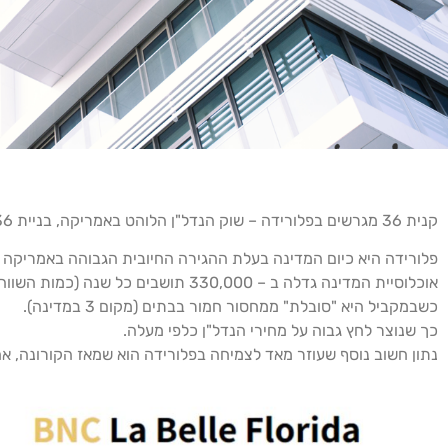
קנית 36 מגרשים בפלורידה – שוק הנדל"ן הלוהט באמריקה, בניית 36 בתים פרטיים ומכירתם ברווח.
פלורידה היא כיום המדינה בעלת ההגירה החיובית הגבוהה באמריקה ב – 5 השנים האחרו
אוכלוסיית המדינה גדלה ב – 330,000 תושבים כל שנה (כמות השווה לאוכ' של אורלנדו)
כשבמקביל היא "סובלת" ממחסור חמור בבתים (מקום 3 במדינה).
כך שנוצר לחץ גבוה על מחירי הנדל"ן כלפי מעלה.
נתון חשוב נוסף שעוזר מאד לצמיחה בפלורידה הוא שמאז הקורונה, אחוז 